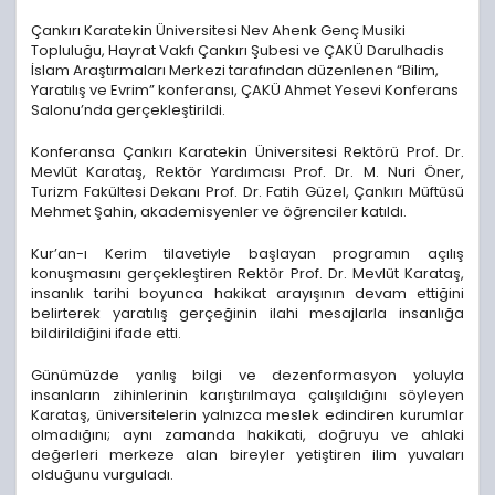
Çankırı Karatekin Üniversitesi Nev Ahenk Genç Musiki
Topluluğu, Hayrat Vakfı Çankırı Şubesi ve ÇAKÜ Darulhadis
İslam Araştırmaları Merkezi tarafından düzenlenen “Bilim,
Yaratılış ve Evrim” konferansı, ÇAKÜ Ahmet Yesevi Konferans
Salonu’nda gerçekleştirildi.
Konferansa Çankırı Karatekin Üniversitesi Rektörü Prof. Dr.
Mevlüt Karataş, Rektör Yardımcısı Prof. Dr. M. Nuri Öner,
Turizm Fakültesi Dekanı Prof. Dr. Fatih Güzel, Çankırı Müftüsü
Mehmet Şahin, akademisyenler ve öğrenciler katıldı.
Kur’an-ı Kerim tilavetiyle başlayan programın açılış
konuşmasını gerçekleştiren Rektör Prof. Dr. Mevlüt Karataş,
insanlık tarihi boyunca hakikat arayışının devam ettiğini
belirterek yaratılış gerçeğinin ilahi mesajlarla insanlığa
bildirildiğini ifade etti.
Günümüzde yanlış bilgi ve dezenformasyon yoluyla
insanların zihinlerinin karıştırılmaya çalışıldığını söyleyen
Karataş, üniversitelerin yalnızca meslek edindiren kurumlar
olmadığını; aynı zamanda hakikati, doğruyu ve ahlaki
değerleri merkeze alan bireyler yetiştiren ilim yuvaları
olduğunu vurguladı.