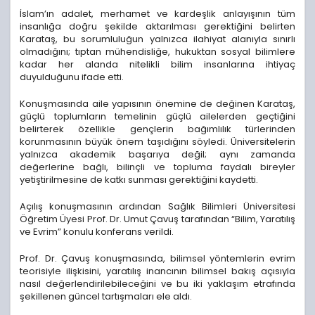
İslam’ın adalet, merhamet ve kardeşlik anlayışının tüm
insanlığa doğru şekilde aktarılması gerektiğini belirten
Karataş, bu sorumluluğun yalnızca ilahiyat alanıyla sınırlı
olmadığını; tıptan mühendisliğe, hukuktan sosyal bilimlere
kadar her alanda nitelikli bilim insanlarına ihtiyaç
duyulduğunu ifade etti.
Konuşmasında aile yapısının önemine de değinen Karataş,
güçlü toplumların temelinin güçlü ailelerden geçtiğini
belirterek özellikle gençlerin bağımlılık türlerinden
korunmasının büyük önem taşıdığını söyledi. Üniversitelerin
yalnızca akademik başarıya değil; aynı zamanda
değerlerine bağlı, bilinçli ve topluma faydalı bireyler
yetiştirilmesine de katkı sunması gerektiğini kaydetti.
Açılış konuşmasının ardından Sağlık Bilimleri Üniversitesi
Öğretim Üyesi Prof. Dr. Umut Çavuş tarafından “Bilim, Yaratılış
ve Evrim” konulu konferans verildi.
Prof. Dr. Çavuş konuşmasında, bilimsel yöntemlerin evrim
teorisiyle ilişkisini, yaratılış inancının bilimsel bakış açısıyla
nasıl değerlendirilebileceğini ve bu iki yaklaşım etrafında
şekillenen güncel tartışmaları ele aldı.