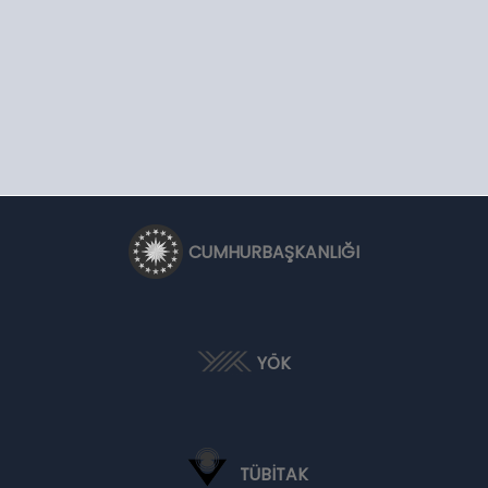
CUMHURBAŞKANLIĞI
YÖK
TÜBİTAK